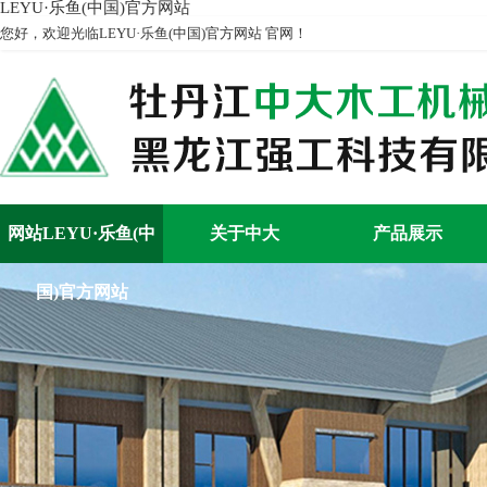
LEYU·乐鱼(中国)官方网站
您好，欢迎光临LEYU·乐鱼(中国)官方网站 官网！
网站LEYU·乐鱼(中
关于中大
产品展示
国)官方网站