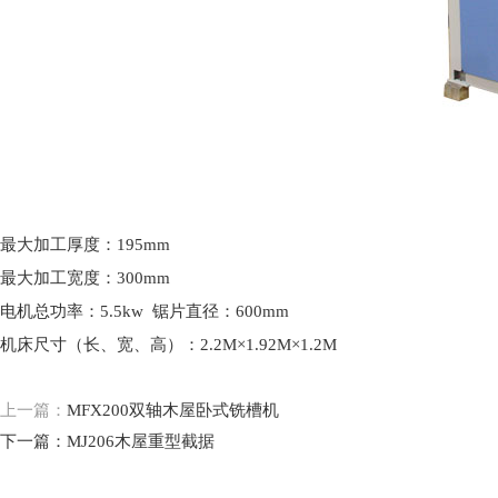
最大加工厚度：195mm
最大加工宽度：300mm
电机总功率：5.5kw 锯片直径：600mm
机床尺寸（长、宽、高）：2.2M×1.92M×1.2M
上一篇：
MFX200双轴木屋卧式铣槽机
下一篇：
MJ206木屋重型截据